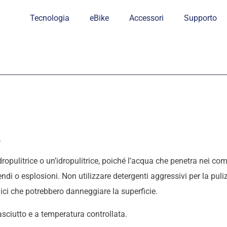
Tecnologia
eBike
Accessori
Supporto
.
dropulitrice o un’idropulitrice, poiché l’acqua che penetra nei
di o esplosioni. Non utilizzare detergenti aggressivi per la puli
llici che potrebbero danneggiare la superficie.
asciutto e a temperatura controllata.