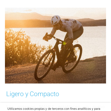
Ligero y Compacto
Los sistemas MAHLE establecen un nuevo
Utilizamos cookies propias y de terceros con fines analíticos y para