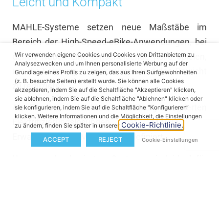
Leicht und Kompakt
MAHLE-Systeme setzen neue Maßstäbe im
Bereich der High-Speed-eBike-Anwendungen, bei
Wir verwenden eigene Cookies und Cookies von Drittanbietern zu
denen Naben eine entscheidende Rolle spielen,
Analysezwecken und um Ihnen personalisierte Werbung auf der
um die Leistung zu maximieren und das Gewicht
Grundlage eines Profils zu zeigen, das aus Ihren Surfgewohnheiten
(z. B. besuchte Seiten) erstellt wurde. Sie können alle Cookies
zu reduzieren.
akzeptieren, indem Sie auf die Schaltfläche "Akzeptieren" klicken,
sie ablehnen, indem Sie auf die Schaltfläche "Ablehnen" klicken oder
Als Pioniere in leichten, vollständig integrierten
sie konfigurieren, indem Sie auf die Schaltfläche "Konfigurieren“
klicken. Weitere Informationen und die Möglichkeit, die Einstellungen
Elektrifizierungslösungen hat MAHLE die
Cookie-Richtlinie.
zu ändern, finden Sie später in unserer
Erwartungen des Marktes neu definiert.
ACCEPT
REJECT
Cookie-Einstellungen
Unsere nabenbasierten Systeme sind ideal für
High-Speed-Anwendungen und bieten erhöhte
Stabilität und Leistung, insbesondere bei Road-
und Gravel-eBikes.