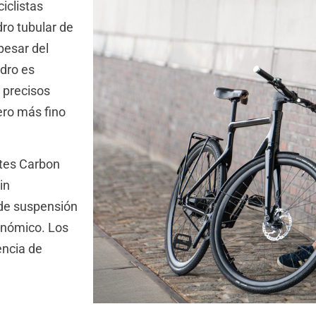
iclistas
dro tubular de
pesar del
adro es
 precisos
ero más fino
tes Carbon
in
 de suspensión
gonómico. Los
encia de