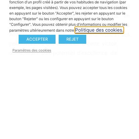
fonction d'un profil créé à partir de vos habitudes de navigation (par
L’Orbea Gain avec le système X20 a prouvé qu’il
exemple, les pages visitées). Vous pouvez accepter tous les cookies
en appuyant sur le bouton "Accepter", les rejeter en appuyant sur le
était le vélo électrique des champions, en
bouton "Rejeter" ou les configurer en appuyant sur le bouton
remportant le Giro-E en Italie avec l’équipe Sara
"Configurer". Vous pouvez obtenir plus d'informations ou modifier les
Politique des cookies.
paramètres ultérieurement dans notre
Assicurazioni. Son design aérodynamique et ses
ACCEPTER
REJET
performances ont contribué à cette victoire, en
Paramètres des cookies
démontrant son potentiel d’excellence dans le
cyclisme électronique de compétition. Croyez en
l’Orbea Gain, l’eBike qui mène le peloton.
Découvrez Orbea Gain