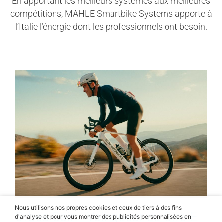
En apportant les meilleurs systèmes aux meilleures
compétitions, MAHLE Smartbike Systems apporte à
l’Italie l’énergie dont les professionnels ont besoin.
Nous utilisons nos propres cookies et ceux de tiers à des fins
Orbea Gain - Vainqueur du Giro-E
d'analyse et pour vous montrer des publicités personnalisées en