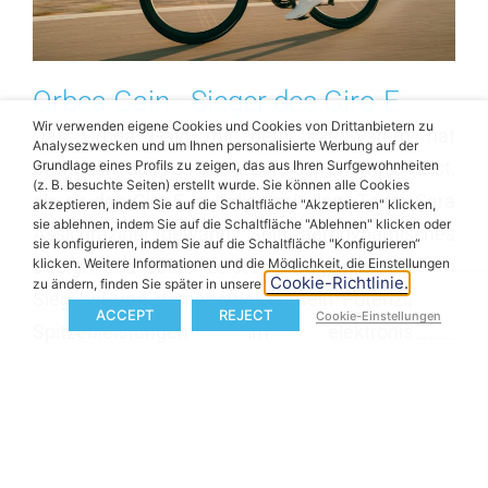
Orbea Gain - Sieger des Giro-E
Wir verwenden eigene Cookies und Cookies von Drittanbietern zu
Das Orbea Gain mit dem X20-System hat
Analysezwecken und um Ihnen personalisierte Werbung auf der
Grundlage eines Profils zu zeigen, das aus Ihren Surfgewohnheiten
bewiesen, dass es das E-Bike der Champions ist,
(z. B. besuchte Seiten) erstellt wurde. Sie können alle Cookies
als es den Giro-E in Italien mit dem Team Sara
akzeptieren, indem Sie auf die Schaltfläche "Akzeptieren" klicken,
sie ablehnen, indem Sie auf die Schaltfläche "Ablehnen" klicken oder
Assicurazioni gewann. Sein aerodynamisches
sie konfigurieren, indem Sie auf die Schaltfläche "Konfigurieren“
klicken. Weitere Informationen und die Möglichkeit, die Einstellungen
Design und seine Leistung trugen zu diesem
Cookie-Richtlinie.
zu ändern, finden Sie später in unserer
Sieg bei und demonstrierten sein Potenzial für
ACCEPT
REJECT
Cookie-Einstellungen
Spitzenleistungen im elektronischen
Wettkampfradfahren. Glaube an das Orbea Gain,
das eBike, das das Peloton anführt.
Entdecke Orbea Gain