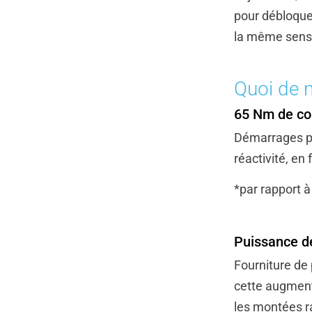
pour débloque
la même sensat
Quoi de n
65 Nm de co
Démarrages pl
réactivité, e
*par rapport 
Puissance d
Fourniture de
cette augmenta
les montées ra