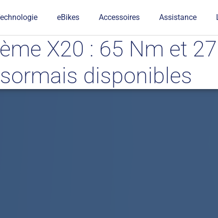
echnologie
eBikes
Accessoires
Assistance
tème X20 : 65 Nm et 2
ésormais disponibles