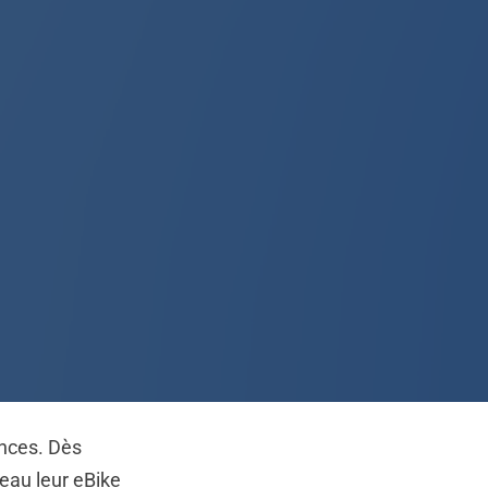
nces. Dès
eau leur eBike