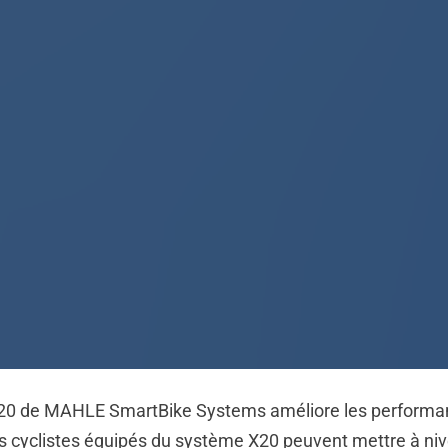
20 de MAHLE SmartBike Systems améliore les performa
es cyclistes équipés du système X20 peuvent mettre à niv