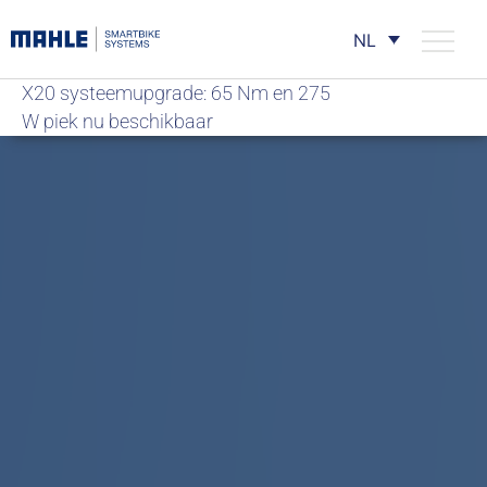
NL
X20 systeemupgrade: 65 Nm en 275
W piek nu beschikbaar