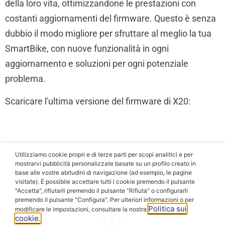
della loro vita, ottimizzandone le prestazioni con
costanti aggiornamenti del firmware. Questo è senza
dubbio il modo migliore per sfruttare al meglio la tua
SmartBike, con nuove funzionalità in ogni
aggiornamento e soluzioni per ogni potenziale
problema.
Scaricare l'ultima versione del firmware di X20:
Utilizziamo cookie propri e di terze parti per scopi analitici e per
mostrarvi pubblicità personalizzate basate su un profilo creato in
base alle vostre abitudini di navigazione (ad esempio, le pagine
visitate). È possibile accettare tutti i cookie premendo il pulsante
"Accetta", rifiutarli premendo il pulsante "Rifiuta" o configurarli
premendo il pulsante "Configura". Per ulteriori informazioni o per
Politica sui
modificare le impostazioni, consultare la nostra
cookie.