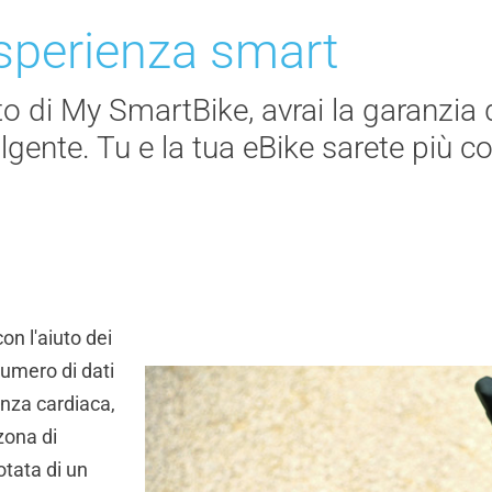
sperienza smart
to di My
SmartBike,
avrai la garanzia 
lgente. Tu e la tua
eBike
sarete più c
on l'aiuto dei
numero di dati
enza cardiaca,
 zona di
otata di un