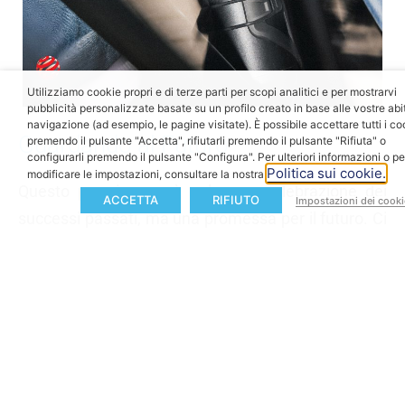
Utilizziamo cookie propri e di terze parti per scopi analitici e per mostrarvi
pubblicità personalizzate basate su un profilo creato in base alle vostre abit
navigazione (ad esempio, le pagine visitate). È possibile accettare tutti i co
Guardando al Futuro
premendo il pulsante "Accetta", rifiutarli premendo il pulsante "Rifiuta" o
configurarli premendo il pulsante "Configura". Per ulteriori informazioni o pe
Politica sui cookie.
modificare le impostazioni, consultare la nostra
Questo premio non è solo una celebrazione dei
ACCETTA
RIFIUTO
Impostazioni dei cooki
successi passati, ma una promessa per il futuro. Ci
motiva a continuare a perfezionare i nostri design e
a sviluppare soluzioni che stabiliscono nuovi
standard nell’industria eBike. Non vediamo l’ora di
condividere altre innovazioni mentre spingiamo i
limiti del possibile.