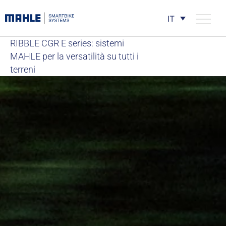
IT
RIBBLE CGR E series: sistemi
MAHLE per la versatilità su tutti i
terreni