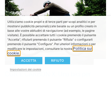
Utilizziamo cookie propri e di terze parti per scopi analitici e per
mostrarvi pubblicità personalizzate basate su un profilo creato in
base alle vostre abitudini di navigazione (ad esempio, le pagine
visitate). È possibile accettare tutti i cookie premendo il pulsante
"Accetta", rifiutarli premendo il pulsante "Rifiuta" o configurarli
premendo il pulsante "Configura". Per ulteriori informazioni o per
Politica sui
modificare le impostazioni, consultare la nostra
cookie.
ACCETTA
RIFIUTO
Impostazioni dei cookie
CGR E CARBON-X: Una bici per
tutto, Nessun compromesso
La
CGR E CARBON-X
ridefinisce la versatilità con
un telaio in carbonio superleggero, passaggio cavi
interno e compatibilità con pneumatici fino a 50