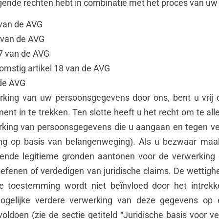
lgende rechten hebt in combinatie met het proces van u
 van de AVG
6 van de AVG
17 van de AVG
omstig artikel 18 van de AVG
 de AVG
rking van uw persoonsgegevens door ons, bent u vri
 in te trekken. Ten slotte heeft u het recht om te all
erking van persoonsgegevens die u aangaan en tegen ve
ing op basis van belangenweging). Als u bezwaar maakt
gende legitieme gronden aantonen voor de verwerking
itoefenen of verdedigen van juridische claims. De wetti
e toestemming wordt niet beïnvloed door het intrekk
gelijke verdere verwerking van deze gegevens op ee
voldoen (zie de sectie getiteld “Juridische basis voor 