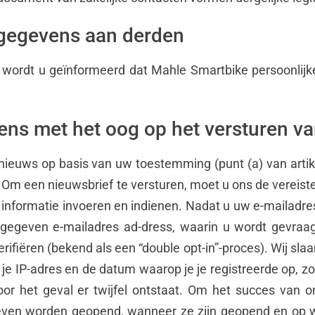
gegevens aan derden
, wordt u geïnformeerd dat Mahle Smartbike persoonlij
ns met het oog op het versturen v
nieuws op basis van uw toestemming (punt (a) van artike
Om een nieuwsbrief te versturen, moet u ons de vereiste
de informatie invoeren en indienen. Nadat u uw e-mailad
gegeven e-mailadres ad-dress, waarin u wordt gevraag
rifiëren (bekend als een “double opt-in”-proces). Wij sl
 je IP-adres en de datum waarop je je registreerde op,
oor het geval er twijfel ontstaat. Om het succes van 
even worden geopend, wanneer ze zijn geopend en op we