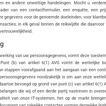
en en andere onwettige handelingen. Mocht u verder
der van een contactformulier, een enquête, een prijsw
eze gegevens voor de genoemde doeleinden, voor klantbe
nsacties, in elk geval binnen de reikwijdte die daarvoor 
ertrouwelijkheid.
ng
erking van uw persoonsgegevens, vormt deze toestemm
 Punt (b) van artikel 6(1) AVG vormt de wettelijke 
 stappen voorafgaand aan het aangaan van een contra
ersoonsgegevens noodzakelijk is om aan onze wettelij
 daartoe bevoegd op grond van punt (c) van artikel 6(1)
elangen die wij of een derde partij nastreven in over
aliteit van onze IT-systemen, het op de markt breng
e document van zakelijke contacten vormen dergelijke leg