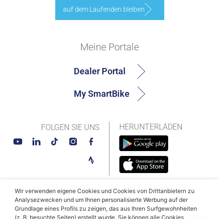
auf dem Laufenden bleiben
Meine Portale
Dealer Portal
My SmartBike
HERUNTERLADEN
FOLGEN SIE UNS
Wir verwenden eigene Cookies und Cookies von Drittanbietern zu
Analysezwecken und um Ihnen personalisierte Werbung auf der
© MAHLE SmartBike Systems 2026
Grundlage eines Profils zu zeigen, das aus Ihren Surfgewohnheiten
Bedingungen und Konditionen
Datenschutzbestimmungen
(z. B. besuchte Seiten) erstellt wurde. Sie können alle Cookies