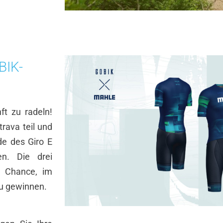
BIK-
ft zu radeln!
rava teil und
de des Giro E
n. Die drei
e Chance, im
u gewinnen.