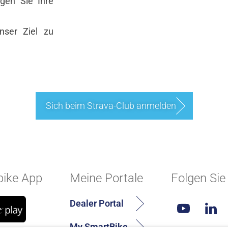
lgen Sie Ihre
nser Ziel zu
Sich beim Strava-Club anmelden
ike App
Meine Portale
Folgen Sie
Dealer Portal
My SmartBike