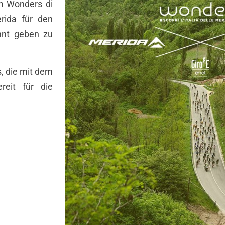
m Wonders di
rida für den
nnt geben zu
, die mit dem
eit für die