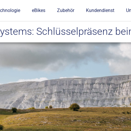
chnologie
eBikes
Zubehör
Kundendienst
U
stems: Schlüsselpräsenz bei