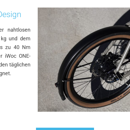
 Design
er nahtlosen
5 kg und dem
bis zu 40 Nm
er iWoc ONE-
den täglichen
gnet.