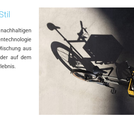
til
achhaltigen
entechnologie
Mischung aus
 oder auf dem
lebnis.