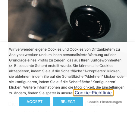
Wir verwenden eigene Cookies und Cookies von Drittanbietern zu
Analysezwecken und um Ihnen personalisierte Werbung auf der
Grundlage eines Profils zu zeigen, das aus Ihren Surfgewohnheiten
(z. B. besuchte Seiten) erstellt wurde. Sie können alle Cookies
akzeptieren, indem Sie auf die Schaltfläche "Akzeptieren" klicken,
sie ablehnen, indem Sie auf die Schaltfläche "Ablehnen" klicken oder
Jetzt vollständig UDH-
sie konfigurieren, indem Sie auf die Schaltfläche "Konfigurieren“
klicken. Weitere Informationen und die Möglichkeit, die Einstellungen
kompatibel
Cookie-Richtlinie.
zu ändern, finden Sie später in unserer
ACCEPT
REJECT
Cookie-Einstellungen
Die neue Generation der X20-Antriebseinheit
unterstützt den Universal Derailleur Hanger-
Standard, der verbessertes Schalten, besseren
Antriebsstrangschutz und vereinfachte Wartung