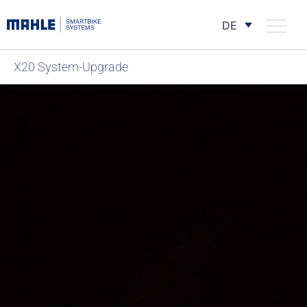
DE
X20 System-Upgrade