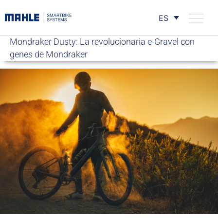
ES
Mondraker Dusty: La revolucionaria e-Gravel con
genes de Mondraker