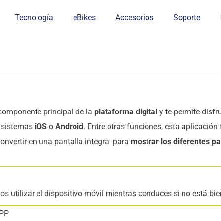
Tecnología
eBikes
Accesorios
Soporte
 componente principal de la
plataforma digital
y te permite disfr
n sistemas
iOS
o
Android
. Entre otras funciones, esta aplicación
onvertir en una pantalla integral para
mostrar los diferentes p
 utilizar el dispositivo móvil mientras conduces si no está bien
APP