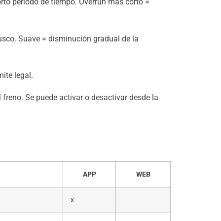
orto período de tiempo. Overrun más corto =
usco. Suave = disminución gradual de la
ite legal.
el freno. Se puede activar o desactivar desde la
APP
WEB
x