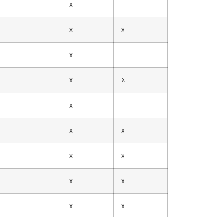
x
x
x
x
x
X
x
x
x
x
x
x
x
x
x