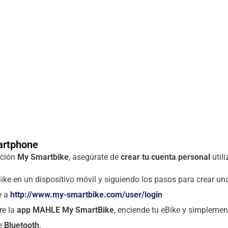
artphone
ación
My Smartbike
, asegúrate de
crear tu cuenta personal
util
ke en un dispositivo móvil y siguiendo los pasos para crear un
e a
http://www.my-smartbike.com/user/login
re la
app MAHLE My SmartBike
, enciende tu eBike y simplemen
de
Bluetooth
.