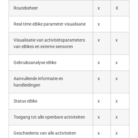
Routebeheer
x
X
Real-time eBike parameter visualisatie
x
Visualisatie van activiteitsparameters
x
x
van eBikes en externe sensoren
Gebruiksanalyse eBike
x
x
Aanvullende informatie en
x
x
handleidingen
Status eBike
x
x
Toegang tot alle openbare activiteiten
x
x
Geschiedenis van alle activiteiten
x
x