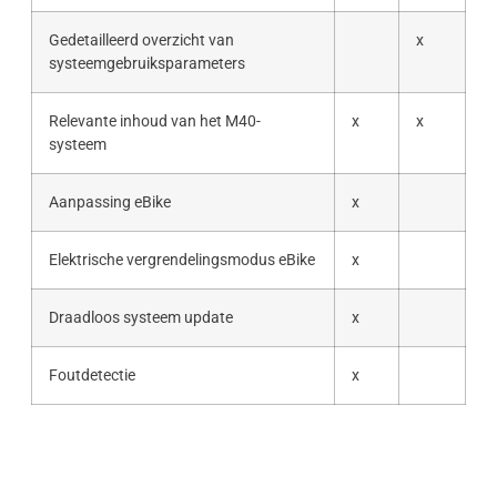
Gedetailleerd overzicht van
x
systeemgebruiksparameters
Relevante inhoud van het M40-
x
x
systeem
Aanpassing eBike
x
Elektrische vergrendelingsmodus eBike
x
Draadloos systeem update
x
Foutdetectie
x