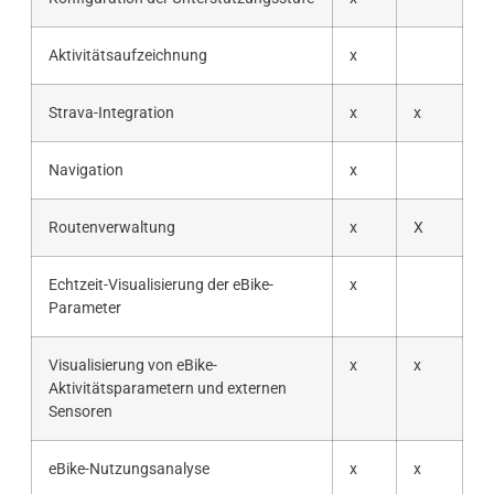
Aktivitätsaufzeichnung
x
Strava-Integration
x
x
Navigation
x
Routenverwaltung
x
X
Echtzeit-Visualisierung der eBike-
x
Parameter
Visualisierung von eBike-
x
x
Aktivitätsparametern und externen
Sensoren
eBike-Nutzungsanalyse
x
x