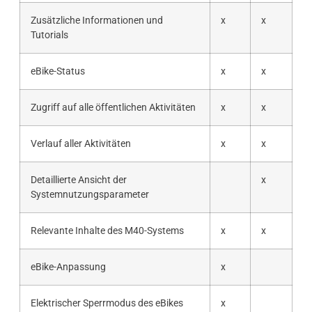
Zusätzliche Informationen und
x
x
Tutorials
eBike-Status
x
x
Zugriff auf alle öffentlichen Aktivitäten
x
x
Verlauf aller Aktivitäten
x
x
Detaillierte Ansicht der
x
Systemnutzungsparameter
Relevante Inhalte des M40-Systems
x
x
eBike-Anpassung
x
Elektrischer Sperrmodus des eBikes
x