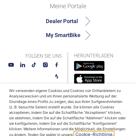
Meine Portale
Dealer Portal
My SmartBike
HERUNTERLADEN
FOLGEN SIE UNS
Wir verwenden eigene Cookies und Cookies von Drittanbietern zu
Analysezwecken und um Ihnen personalisierte Werbung auf der
Grundlage eines Profils zu zeigen, das aus Ihren Surfgewohnheiten
© MAHLE SmartBike Systems 2026
(z. B. besuchte Seiten) erstellt wurde. Sie können alle Cookies
Bedingungen und Konditionen
Datenschutzbestimmungen
akzeptieren, indem Sie auf die Schaltfläche "Akzeptieren" klicken,
sie ablehnen, indem Sie auf die Schaltfläche "Ablehnen" klicken oder
Cookie-Politik
sie konfigurieren, indem Sie auf die Schaltfläche "Konfigurieren“
klicken. Weitere Informationen und die Möglichkeit, die Einstellungen
Cookie-Richtlinie.
zu ändern, finden Sie später in unserer