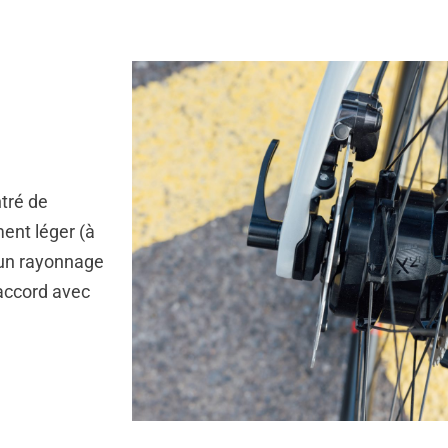
ntré de
ent léger (à
 un rayonnage
 accord avec