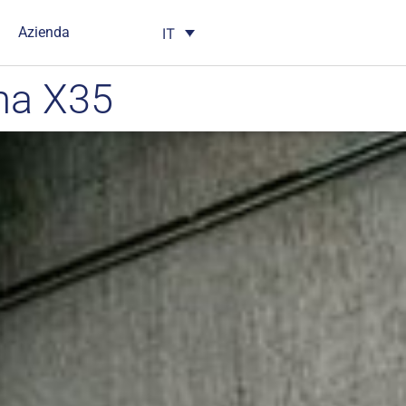
Azienda
IT
ma X35