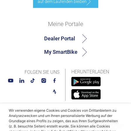
auf dem Laufenden bleiben
Meine Portale
Dealer Portal
My SmartBike
HERUNTERLADEN
FOLGEN SIE UNS
Wir verwenden eigene Cookies und Cookies von Drittanbietern zu
Analysezwecken und um Ihnen personalisierte Werbung auf der
© MAHLE SmartBike Systems 2026
Grundlage eines Profils zu zeigen, das aus Ihren Surfgewohnheiten
Bedingungen und Konditionen
Datenschutzbestimmungen
(z. B. besuchte Seiten) erstellt wurde. Sie können alle Cookies