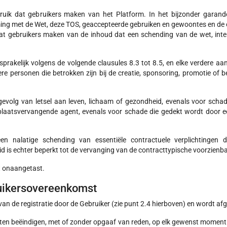
ruik dat gebruikers maken van het Platform. In het bijzonder garand
ing met de Wet, deze TOS, geaccepteerde gebruiken en gewoontes en de 
at gebruikers maken van de inhoud dat een schending van de wet, inte
nsprakelijk volgens de volgende clausules 8.3 tot 8.5, en elke verdere aa
e personen die betrokken zijn bij de creatie, sponsoring, promotie of b
gevolg van letsel aan leven, lichaam of gezondheid, evenals voor scha
 plaatsvervangende agent, evenals voor schade die gedekt wordt door e
n nalatige schending van essentiële contractuele verplichtingen d
 is echter beperkt tot de vervanging van de contracttypische voorzienba
ft onaangetast.
ruikersovereenkomst
n de registratie door de Gebruiker (zie punt 2.4 hierboven) en wordt afg
ten beëindigen, met of zonder opgaaf van reden, op elk gewenst moment d