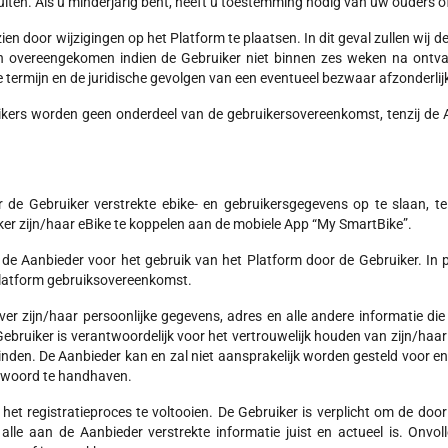
luiten. Als u minderjarig bent, heeft u toestemming nodig van uw ouders 
zien door wijzigingen op het Platform te plaatsen. In dit geval zullen wij d
 overeengekomen indien de Gebruiker niet binnen zes weken na ontvan
 termijn en de juridische gevolgen van een eventueel bezwaar afzonderlijk
kers worden geen onderdeel van de gebruikersovereenkomst, tenzij de A
 de Gebruiker verstrekte ebike- en gebruikersgegevens op te slaan, te
iker zijn/haar eBike te koppelen aan de mobiele App “My SmartBike”.
de Aanbieder voor het gebruik van het Platform door de Gebruiker. In 
Platform gebruiksovereenkomst.
ver zijn/haar persoonlijke gegevens, adres en alle andere informatie die 
 Gebruiker is verantwoordelijk voor het vertrouwelijk houden van zijn/h
svinden. De Aanbieder kan en zal niet aansprakelijk worden gesteld voor en
htwoord te handhaven.
t registratieproces te voltooien. De Gebruiker is verplicht om de door 
lle aan de Aanbieder verstrekte informatie juist en actueel is. Onvoll