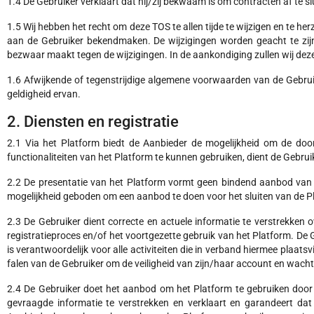
1.4 De Gebruiker verklaart dat hij/zij bekwaam is om contracten af te s
1.5 Wij hebben het recht om deze TOS te allen tijde te wijzigen en te her
aan de Gebruiker bekendmaken. De wijzigingen worden geacht te zijn
bezwaar maakt tegen de wijzigingen. In de aankondiging zullen wij deze
1.6 Afwijkende of tegenstrijdige algemene voorwaarden van de Gebrui
geldigheid ervan.
2. Diensten en registratie
2.1 Via het Platform biedt de Aanbieder de mogelijkheid om de door
functionaliteiten van het Platform te kunnen gebruiken, dient de Gebru
2.2 De presentatie van het Platform vormt geen bindend aanbod van 
mogelijkheid geboden om een aanbod te doen voor het sluiten van de 
2.3 De Gebruiker dient correcte en actuele informatie te verstrekken o
registratieproces en/of het voortgezette gebruik van het Platform. De
is verantwoordelijk voor alle activiteiten die in verband hiermee plaat
falen van de Gebruiker om de veiligheid van zijn/haar account en wac
2.4 De Gebruiker doet het aanbod om het Platform te gebruiken door he
gevraagde informatie te verstrekken en verklaart en garandeert dat a