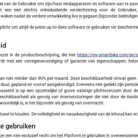
eid van de Gebruiker om zijn/haar eindapparaten en software aan te pas
ot een niet slechts onbeduidende verslechtering voor de Gebruiker
eken nadat de verdere ontwikkeling live is gegaan (bijzonder beëindigin
rplicht om altijd de juiste up-to-date software te gebruiken ter besche
id
et in de productbeschrijving, die hier
https://my-smartbike.com/en/on
rdt met een vertegenwoordiging of garantie van eigenschappen; hetzel
 van niet minder dan 90% per maand. Deze beschikbaarheid omvat geen p
ur, gepland en vooraf aangekondigd. Eveneens niet gedekt zijn periode
seerd is op een opzettelijke of grove nalatige plichtsverzuim door 
-beschikbaarheid als gevolg van internetstoringen die niet door de Aan
rdelijk is, in het bijzonder als gevolg van overmacht.
actueel te houden. De volledigheid en nauwkeurigheid van de inhoud kan e
te gebruiken
iker een niet-exclusief recht om het Platform te gebruiken in overeenstem