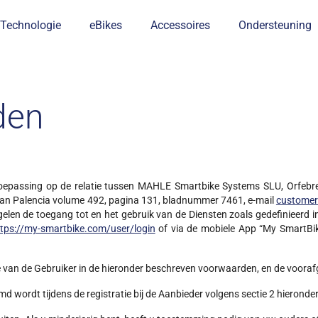
Technologie
eBikes
Accessoires
Ondersteuning
den
epassing op de relatie tussen MAHLE Smartbike Systems SLU, Orfebres
 van Palencia volume 492, pagina 131, bladnummer 7461, e-mail
customer
egelen de toegang tot en het gebruik van de Diensten zoals gedefinieerd i
tps://my-smartbike.com/user/login
of via de mobiele App “My SmartBik
tie van de Gebruiker in de hieronder beschreven voorwaarden, en de voo
d wordt tijdens de registratie bij de Aanbieder volgens sectie 2 hieronder