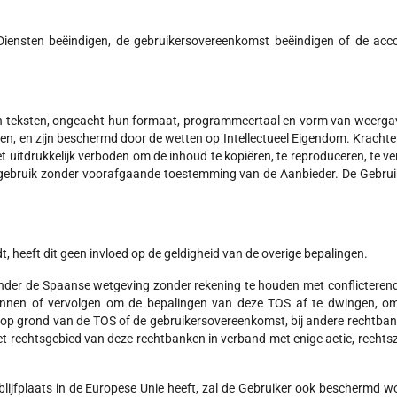
Diensten beëindigen, de gebruikersovereenkomst beëindigen of de acc
 en teksten, ongeacht hun formaat, programmeertaal en vorm van weergav
n, en zijn beschermd door de wetten op Intellectueel Eigendom. Krachten
uitdrukkelijk verboden om de inhoud te kopiëren, te reproduceren, te ver
 gebruik zonder voorafgaande toestemming van de Aanbieder. De Gebruiker
 heeft dit geen invloed op de geldigheid van de overige bepalingen.
 onder de Spaanse wetgeving zonder rekening te houden met conflicteren
annen of vervolgen om de bepalingen van deze TOS af te dwingen, o
 op grond van de TOS of de gebruikersovereenkomst, bij andere rechtbank
 het rechtsgebied van deze rechtbanken in verband met enige actie, rechts
blijfplaats in de Europese Unie heeft, zal de Gebruiker ook beschermd 