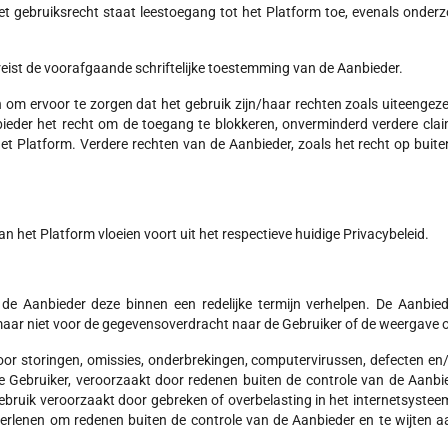
et gebruiksrecht staat leestoegang tot het Platform toe, evenals onderz
vereist de voorafgaande schriftelijke toestemming van de Aanbieder.
 ervoor te zorgen dat het gebruik zijn/haar rechten zoals uiteengezet in
bieder het recht om de toegang te blokkeren, onverminderd verdere cla
et Platform. Verdere rechten van de Aanbieder, zoals het recht op bui
het Platform vloeien voort uit het respectieve huidige Privacybeleid.
 de Aanbieder deze binnen een redelijke termijn verhelpen. De Aanbied
 maar niet voor de gegevensoverdracht naar de Gebruiker of de weergave 
oor storingen, omissies, onderbrekingen, computervirussen, defecten en/
 Gebruiker, veroorzaakt door redenen buiten de controle van de Aanbie
ebruik veroorzaakt door gebreken of overbelasting in het internetsystee
erlenen om redenen buiten de controle van de Aanbieder en te wijten aa