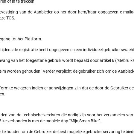
en of in te trekken.
 bevestiging van de Aanbieder op het door hem/haar opgegeven e-mailad
eze TOS.
egang tot het Platform.
tijdens de registratie heeft opgegeven en een individueel gebruikerswac
omvang van het toegestane gebruik wordt bepaald door artikel 6 (“Gebrui
im worden gehouden. Verder verplicht de gebruiker zich om de Aanbieder 
orm te weigeren indien er aanwijzingen zijn dat de door de Gebruiker ge
en.
uden van de technische vereisten die nodig zijn voor het verzamelen van
 eBike verbonden is met de mobiele App “Mijn SmartBike”.
ate te houden om de Gebruiker de best mogelijke gebruikerservaring te bi