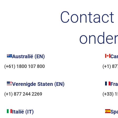
Contact
onde
Australië (EN)
Ca
(+61) 1800 107 800
(+1) 8
Verenigde Staten (EN)
Fra
(+1) 877 244 2269
(+33) 
Italië (IT)
Spa