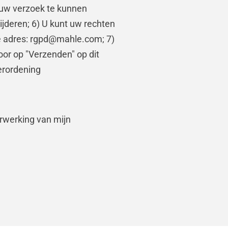
n uw verzoek te kunnen
jderen; 6) U kunt uw rechten
de adres: rgpd@mahle.com; 7)
or op "Verzenden" op dit
erordening
rwerking van mijn