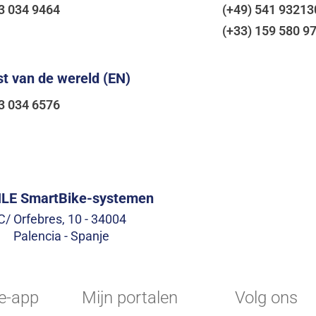
93 034 9464
(+49) 541 93213
(+33) 159 580 97
t van de wereld (EN)
93 034 6576
E SmartBike-systemen
C/ Orfebres, 10 - 34004
Palencia - Spanje
e-app
Mijn portalen
Volg ons