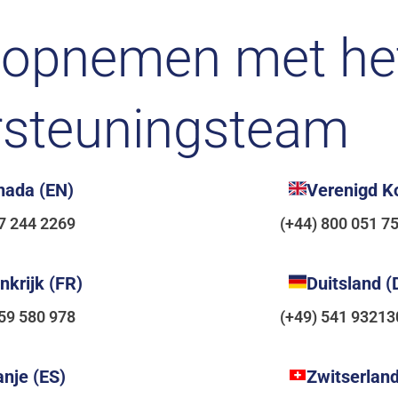
 opnemen met he
rsteuningsteam
nada (EN)
Verenigd Ko
77 244 2269
(+44) 800 051 7
nkrijk (FR)
Duitsland (
159 580 978
(+49) 541 93213
nje (ES)
Zwitserlan