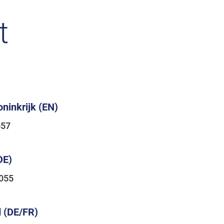
t
ninkrijk (EN)
557
DE)
055
d (DE/FR)