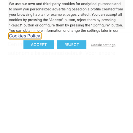
We use our own and third-party cookies for analytical purposes and
to show you personalized advertising based on a profile created from
your browsing habits (for example, pages visited). You can accept all
cookies by pressing the "Accept" button, reject them by pressing
"Reject" button or configure them by pressing the "Configure" button.
You can obtain more information or change the settings later in our
Autonomie in de echte wereld
Cookies Policy.
Een interne accu van
250 Wh
biedt tot
100 km
ACCEPT
REJECT
Cookie settings
autonomie bij gemengd gebruik. Voor langere
ritten verhoogt de optionele
externe batterij
de
totale capaciteit tot
435 Wh
, waardoor de
actieradius wordt vergroot tot
160 km
. Opladen
tot 80% duurt minder dan twee uur.