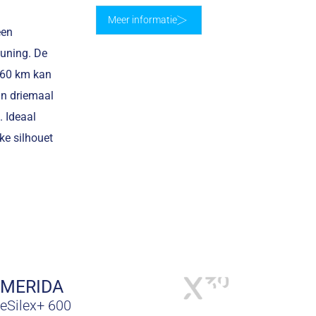
Meer informatie
een
euning. De
 60 km kan
an driemaal
. Ideaal
ke silhouet
MERIDA
eSilex+ 600