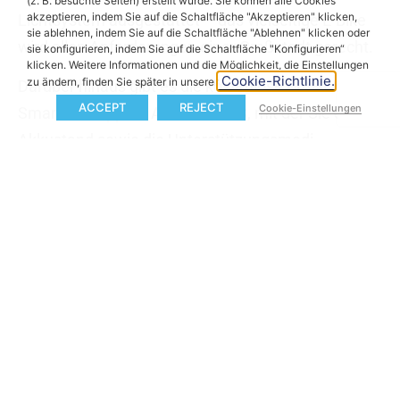
(z. B. besuchte Seiten) erstellt wurde. Sie können alle Cookies
akzeptieren, indem Sie auf die Schaltfläche "Akzeptieren" klicken,
Lichtsystem ausgestattet – das vielseitige E-Bike
sie ablehnen, indem Sie auf die Schaltfläche "Ablehnen" klicken oder
wird allen Anforderungen einer Großstadt gerecht.
sie konfigurieren, indem Sie auf die Schaltfläche "Konfigurieren“
klicken. Weitere Informationen und die Möglichkeit, die Einstellungen
Cookie-Richtlinie.
zu ändern, finden Sie später in unserer
Darüber hinaus gibt es die kostenlose MAHLE
ACCEPT
REJECT
Cookie-Einstellungen
SmartBike App für Android & iOS, mit der Sie den
Akkustand sowie die Unterstützungsmodi
überprüfen können
Die verfügbaren Farben heißen „ganz weiß“ und
„ganz schwarz“.