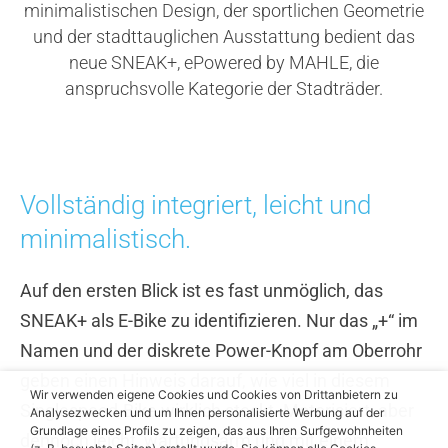
minimalistischen Design, der sportlichen Geometrie
und der stadttauglichen Ausstattung bedient das
neue SNEAK+, ePowered by MAHLE, die
anspruchsvolle Kategorie der Stadträder.
Vollständig integriert, leicht und
minimalistisch.
Auf den ersten Blick ist es fast unmöglich, das
SNEAK+ als E-Bike zu identifizieren. Nur das „+“ im
Namen und der diskrete Power-Knopf am Oberrohr
geben einen Hinweis darauf, wie viel in diesem
Wir verwenden eigene Cookies und Cookies von Drittanbietern zu
Singlespeed-Bike wirklich steckt. Motorisiert, aber
Analysezwecken und um Ihnen personalisierte Werbung auf der
Grundlage eines Profils zu zeigen, das aus Ihren Surfgewohnheiten
dennoch leicht, wartungsarm und mit einem