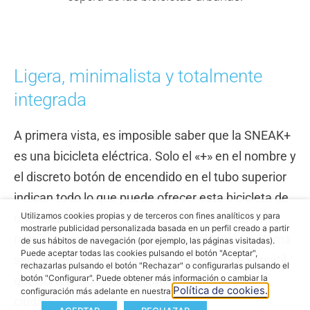
Ligera, minimalista y totalmente
integrada
A primera vista, es imposible saber que la SNEAK+
es una bicicleta eléctrica. Solo el «+» en el nombre y
el discreto botón de encendido en el tubo superior
indican todo lo que puede ofrecer esta bicicleta de
Utilizamos cookies propias y de terceros con fines analíticos y para
una sola velocidad. Motorizada pero ligera,
mostrarle publicidad personalizada basada en un perfil creado a partir
requiere poco mantenimiento e incluye un sistema
de sus hábitos de navegación (por ejemplo, las páginas visitadas).
Puede aceptar todas las cookies pulsando el botón "Aceptar",
sencillo. Se trata de una bicicleta eléctrica versátil
rechazarlas pulsando el botón "Rechazar" o configurarlas pulsando el
botón "Configurar". Puede obtener más información o cambiar la
que sortea todos los obstáculos de una gran
Política de cookies.
configuración más adelante en nuestra
ciudad.