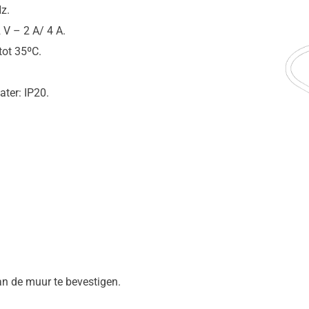
z.
V – 2 A/ 4 A.
tot 35ºC.
ter: IP20.
n de muur te bevestigen.