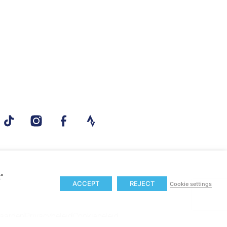
t"
ACCEPT
REJECT
Cookie settings
aarden
Privacybeleid
Cookiebeleid