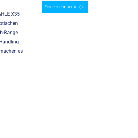
Finde mehr heraus
MAHLE X35
optischen
Wh-Range
 Handling
 machen es