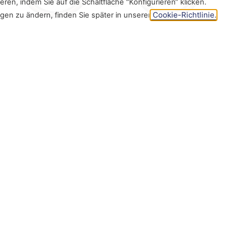
eren, indem Sie auf die Schaltfläche "Konfigurieren“ klicken.
Cookie-Richtlinie.
ngen zu ändern, finden Sie später in unserer
Finde mehr heraus
ike App
Meine Portale
Folgen Sie
Dealer Portal
My SmartBike