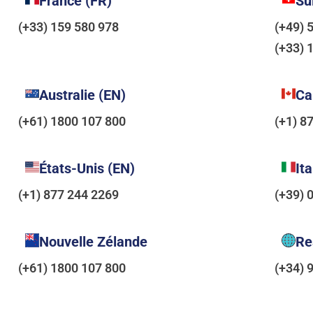
France (FR)
Su
(+33) 159 580 978
(+49) 
(+33) 
Australie (EN)
Ca
(+61) 1800 107 800
(+1) 8
États-Unis (EN)
Ita
(+1) 877 244 2269
(+39) 
Nouvelle Zélande
Re
(+61) 1800 107 800
(+34) 