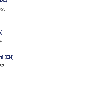
(DE)
055
S)
4
i (EN)
557