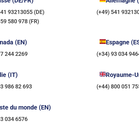
isse (DE/FR)
Allemagne 
541 93213055 (DE)
(+49) 541 93213
159 580 978 (FR)
nada (EN)
Espagne (E
77 244 2269
(+34) 93 034 946
lie (IT)
Royaume-Un
03 986 82 693
(+44) 800 051 7
ste du monde (EN)
93 034 6576